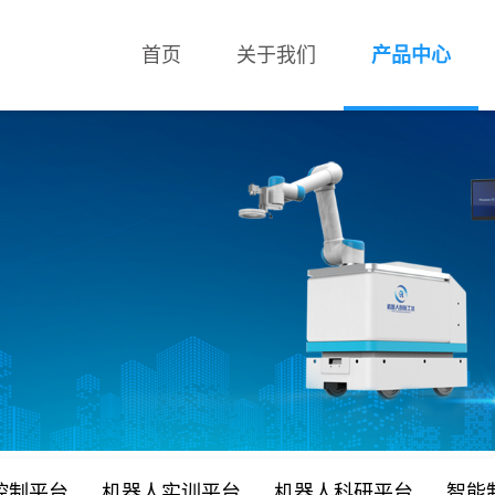
首页
关于我们
产品中心
控制平台
机器人实训平台
机器人科研平台
智能